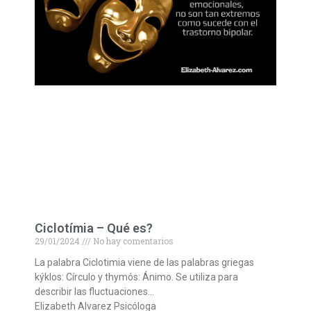
Ciclotímia – Qué es?
29/01/2024
No hay comentarios
La palabra Ciclotimia viene de las palabras griegas
kýklos: Círculo y thymós: Ánimo. Se utiliza para
describir las fluctuaciones…
Elizabeth Alvarez Psicóloga