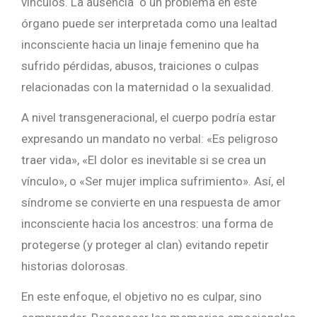
vínculos.
La
ausencia o un problema en este
órgano
puede
ser
interpretada
como
una
lealtad
inconsciente
hacia
un
linaje
femenino
que
ha
sufrido
pérdidas,
abusos,
traiciones
o
culpas
relacionadas
con
la
maternidad
o
la
sexualidad.
A
nivel
transgeneracional,
el
cuerpo
podría
estar
expresando
un
mandato
no
verbal: «
Es
peligroso
traer
vida», «
El
dolor
es
inevitable
si
se
crea
un
vínculo»,
o «
Ser
mujer
implica
sufrimiento».
Así,
el
síndrome
se
convierte
en
una
respuesta
de
amor
inconsciente
hacia
los
ancestros:
una
forma
de
protegerse (
y
proteger
al
clan)
evitando
repetir
historias
dolorosas.
En
este
enfoque,
el
objetivo
no
es
culpar,
sino