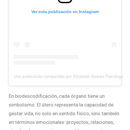
Ver esta publicación en Instagram
Una publicación compartida por Elizabeth Alvarez Psicologa (@
En
biodescodificación,
cada
órgano
tiene
un
simbolismo.
El
útero
representa
la
capacidad
de
gestar
vida,
no
solo
en
sentido
físico,
sino
también
en
términos
emocionales:
proyectos,
relaciones,