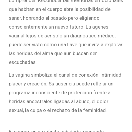
comprender.
Reconocer
las
memorias
emocionales
que
habitan
en
el
cuerpo
abre
la
posibilidad
de
sanar,
honrando
el
pasado
pero
eligiendo
conscientemente
un
nuevo
futuro. La agenesi
vaginal
lejos
de
ser
solo
un
diagnóstico
médico,
puede
ser
visto
como
una
llave
que
invita
a
explorar
las
heridas
del
alma
que
aún
buscan
ser
escuchadas.
La
vagina
simboliza
el
canal
de
conexión,
intimidad,
placer
y
creación.
Su
ausencia
puede
reflejar
un
programa
inconsciente
de
protección
frente
a
heridas
ancestrales
ligadas
al
abuso,
el
dolor
sexual,
la
culpa
o
el
rechazo
de
la
feminidad.
El
cuerpo,
en
su
infinita
sabiduría,
responde