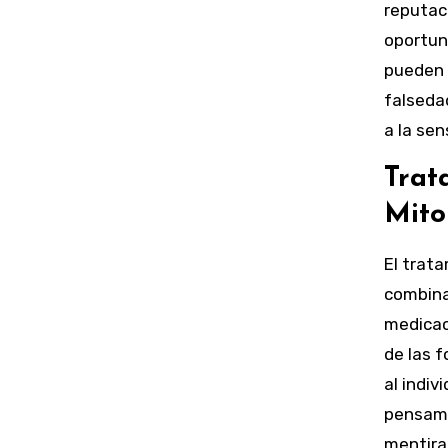
reputac
oportun
pueden 
falsedad
a la sen
Trat
Mit
El trat
combinac
medicac
de las 
al indiv
pensami
mentira