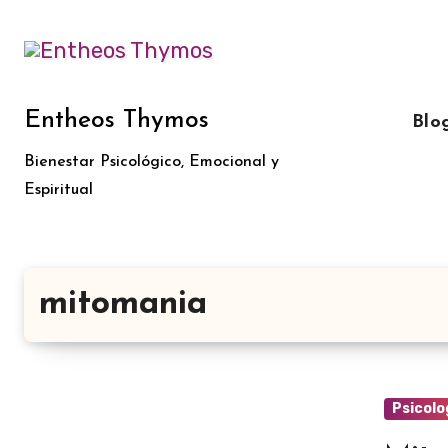
Ir
al
contenido
Entheos Thymos
Blo
Bienestar Psicológico, Emocional y
Espiritual
mitomania
Psicolo