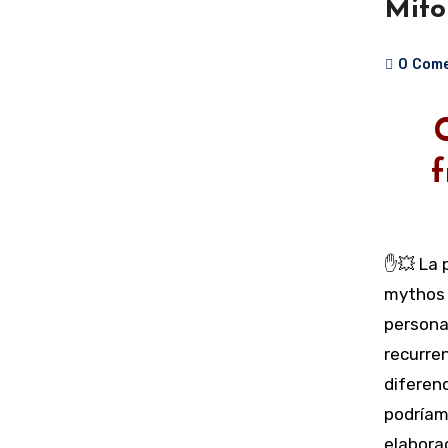
Mito
0
Come
f
✋💥 La 
mythos 
persona
recurre
diferen
podríam
elabora