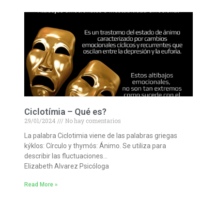
Ciclotímia – Qué es?
29/01/2024
No hay comentarios
La palabra Ciclotimia viene de las palabras griegas
kýklos: Círculo y thymós: Ánimo. Se utiliza para
describir las fluctuaciones…
Elizabeth Alvarez Psicóloga
Read More »