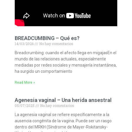
BREADCUMBING – Qué es?
14/03/2026
No hay comentarios
Breadcrumbing: cuando el afecto llega en migajasEn el
mundo de las relaciones actuales, especialmente
mediadas por redes sociales y mensajería instantánea,
ha surgido un comportamiento
Read More »
Agenesia vaginal – Una herida ansestral
05/07/2025
No hay comentarios
La agenesia vaginal se refiere específicamente a la
ausencia congénita de la vagina. Puede ser un rasgo
dentro del MRKH (Síndrome de Mayer-Rokitansky-