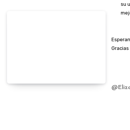
su u
mej
Esperan
Gracias 
@Eliza