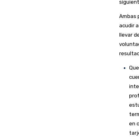
siguient
Ambas p
acudir a
llevar d
voluntad
resultad
Que
cue
int
prof
estu
term
en 
tarj