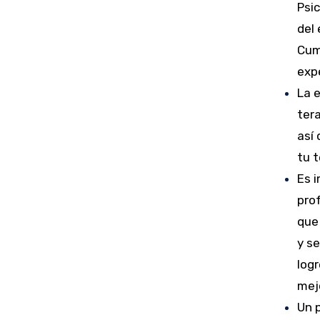
Psic
del 
Cum
expe
La e
tera
así 
tu t
Es 
prof
que 
y s
log
mejo
Un 