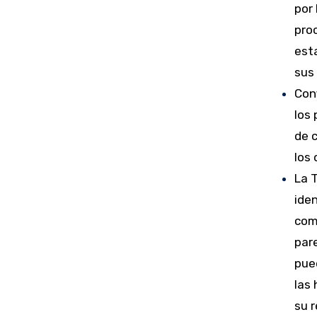
por
proc
est
sus 
Conf
los
de c
los
La 
iden
come
pare
pue
las
su r