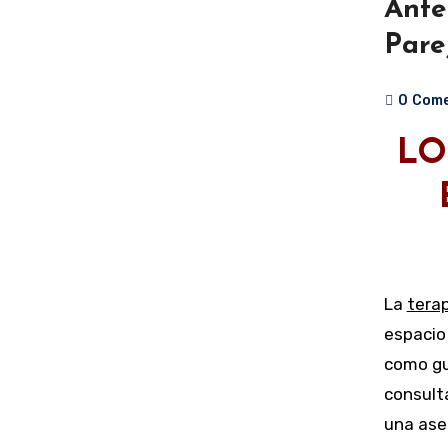
Ante
Pare
0
Come
LO
La
terap
espacio 
como gu
consulta
una ases