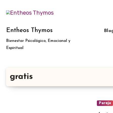
Ir
al
contenido
Entheos Thymos
Blo
Bienestar Psicológico, Emocional y
Espiritual
gratis
Pareja