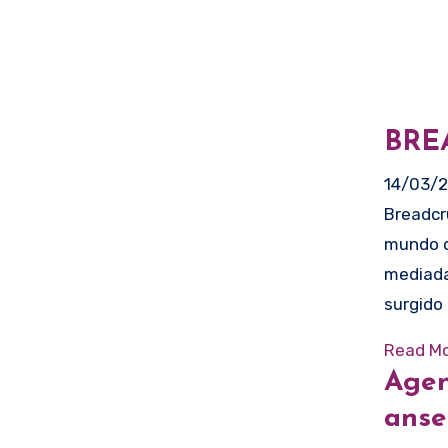
BRE
14/03/
Breadcrumbing: cuando el afecto llega en migajasEn el
mundo d
mediada
surgido
Read Mo
Agen
anse