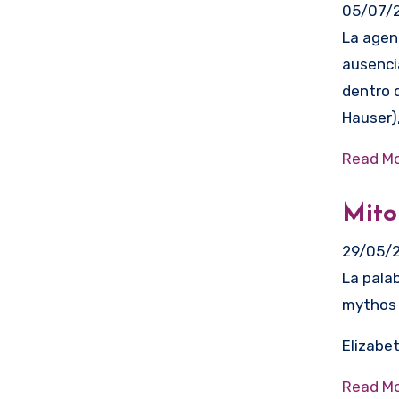
05/07/
La agenesia vaginal se refiere específicamente a la
ausenci
dentro 
Hauser)
Read Mo
Mito
29/05/
La palabra Mitomanía, viene de las palabras griegas
mythos 
Elizabe
Read Mo