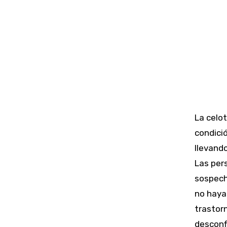
La celot
condició
llevand
Las per
sospecha
no haya
trastor
desconf