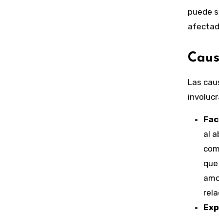
puede se
afectad
Caus
Las cau
involucr
Fac
al a
com
que
amo
rela
Exp