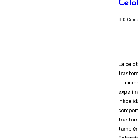
Celo
0
Come
La celotipia, también conocida como celopatía, es un
trastorn
irracion
experim
infideli
comport
trastorn
también 