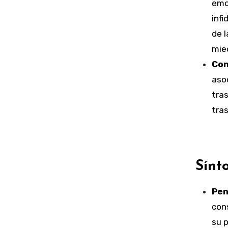
emo
infi
de l
mie
Con
asoc
tras
tra
Sínt
Pen
con
su p