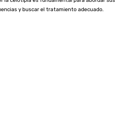
r la celotipia es fundamental para abordar sus
encias y buscar el tratamiento adecuado.