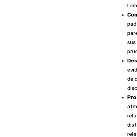
lla
Com
pad
pare
sus 
prue
Des
evid
de q
dis
Pro
atm
rela
dist
rela