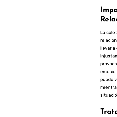
Impa
Rela
La celo
relacio
llevar a
injusta
provocar
emocion
puede v
mientra
situació
Trat