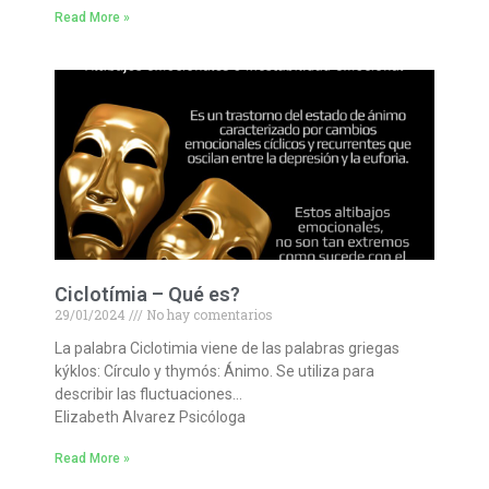
Read More »
Ciclotímia – Qué es?
29/01/2024
No hay comentarios
La palabra Ciclotimia viene de las palabras griegas
kýklos: Círculo y thymós: Ánimo. Se utiliza para
describir las fluctuaciones…
Elizabeth Alvarez Psicóloga
Read More »